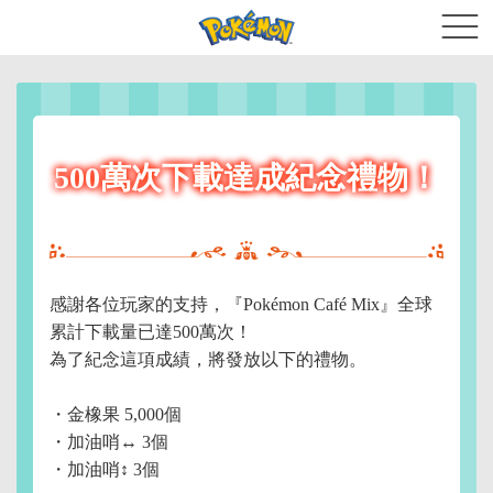
500萬次下載達成紀念禮物！
感謝各位玩家的支持，『Pokémon Café Mix』全球
累計下載量已達500萬次！
為了紀念這項成績，將發放以下的禮物。
・金橡果 5,000個
・加油哨↔ 3個
・加油哨↕ 3個