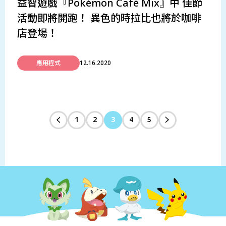
益智遊戲『Pokémon Café Mix』中 佳節
活動即將開跑！ 異色的時拉比也將於咖啡
店登場！
應用程式
12.16.2020
1
2
3
4
5