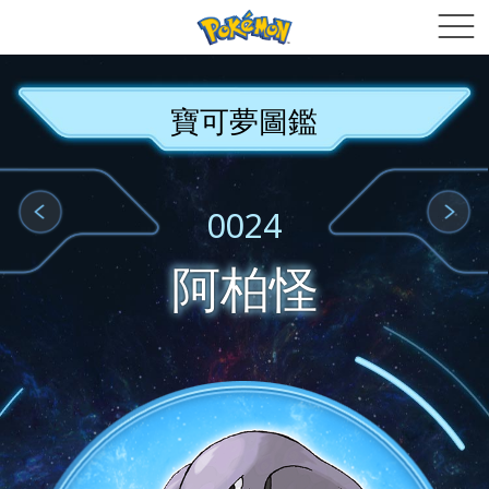
寶可夢圖鑑
0024
阿柏怪