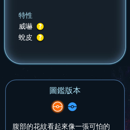
特性
威嚇
蛻皮
圖鑑版本
腹部的花紋看起來像一張可怕的