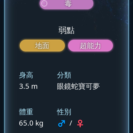
毒
弱點
地面
超能力
身高
分類
3.5 m
眼鏡蛇寶可夢
體重
性別
65.0 kg
/