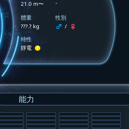
-
21.0 m〜
體重
性別
???.? kg
/
特性
靜電
能力