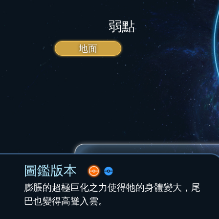
弱點
地面
圖鑑版本
膨脹的超極巨化之力使得牠的身體變大，尾
巴也變得高聳入雲。