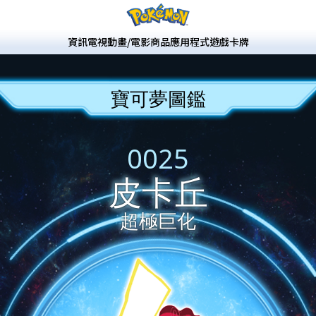
資訊
電視動畫/電影
商品
應用程式
遊戲
卡牌
寶可夢圖鑑
0025
皮卡丘
超極巨化