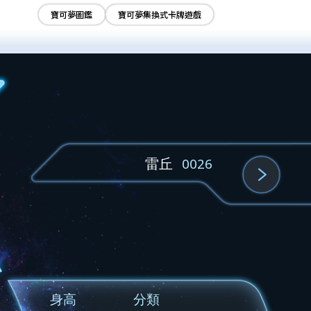
寶可夢圖鑑
寶可夢集換式卡牌遊戲
雷丘
0026
身高
分類