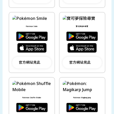
Pokémon Smile
寶可夢探險尋寶
官方網站見此
官方網站見此
Pokémon Shuffle Mobile
Pokémon: Magikarp Jump