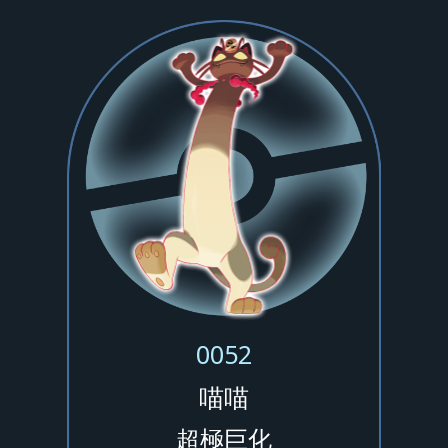
0052
喵喵
超極巨化