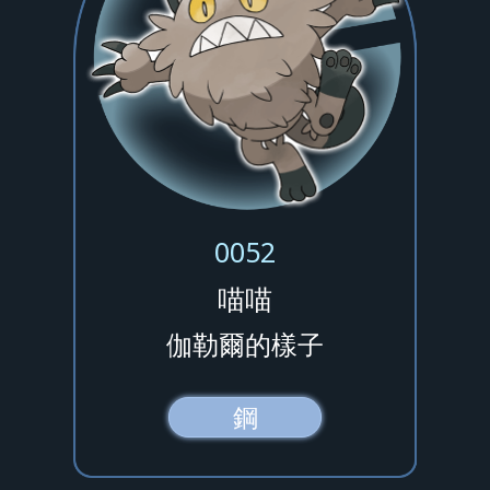
0052
喵喵
伽勒爾的樣子
鋼