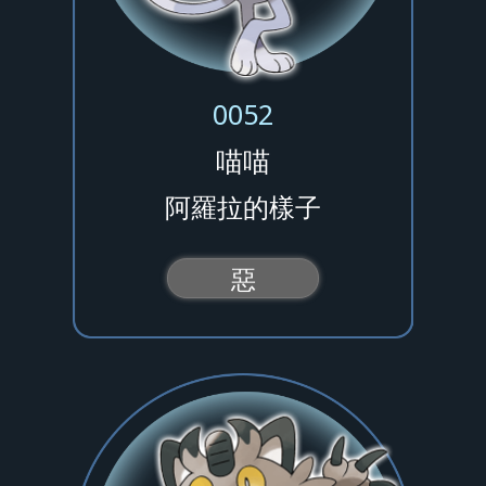
0052
喵喵
阿羅拉的樣子
惡