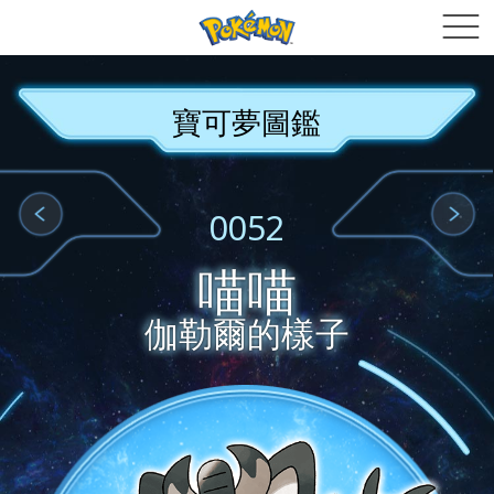
寶可夢圖鑑
0052
喵喵
伽勒爾的樣子