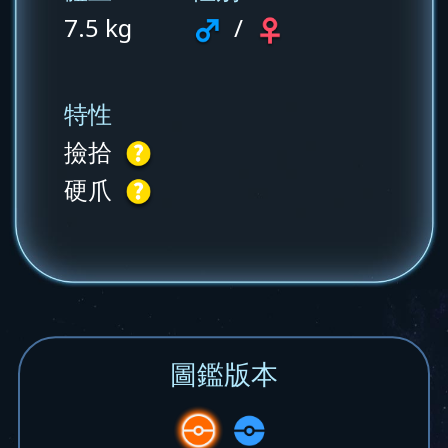
7.5 kg
/
特性
撿拾
硬爪
圖鑑版本