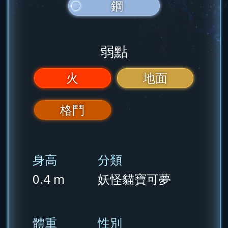
鋼
弱點
火
地面
格鬥
身高
分類
0.4 m
妖怪貓寶可夢
體重
性別