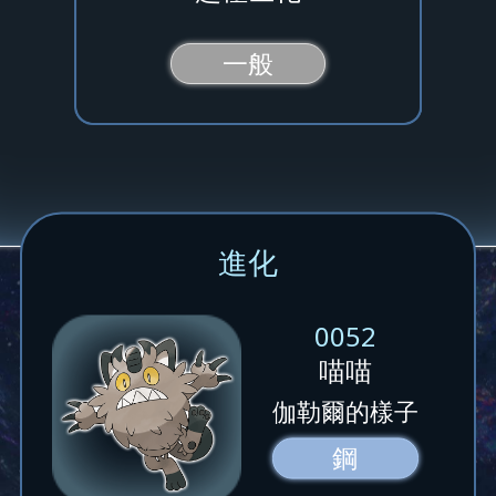
一般
進化
0052
喵喵
伽勒爾的樣子
鋼