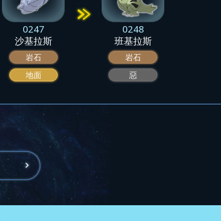
0247
0248
沙基拉斯
班基拉斯
岩石
岩石
地面
惡