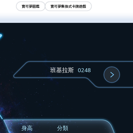
寶可夢圖鑑
寶可夢集換式卡牌遊戲
班基拉斯
0248
身高
分類