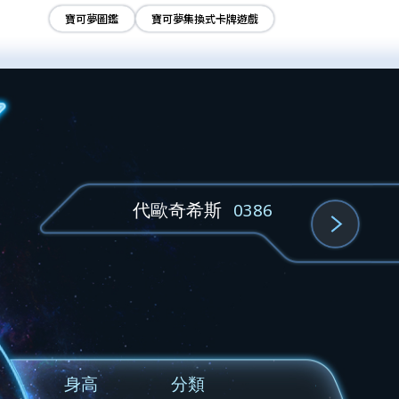
寶可夢圖鑑
寶可夢集換式卡牌遊戲
代歐奇希斯
0386
身高
分類