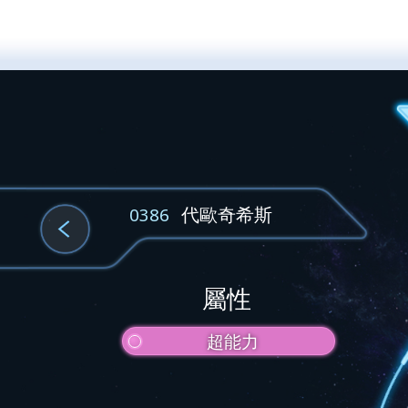
代歐奇希斯
0386
屬性
超能力