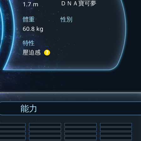
ＤＮＡ寶可夢
1.7 m
體重
性別
60.8 kg
特性
壓迫感
能力