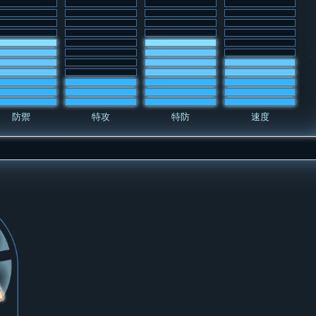
防禦
特攻
特防
速度