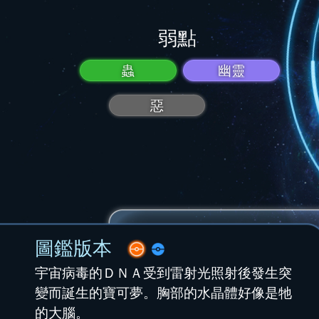
弱點
蟲
幽靈
惡
圖鑑版本
宇宙病毒的ＤＮＡ受到雷射光照射後發生突
變而誕生的寶可夢。胸部的水晶體好像是牠
的大腦。