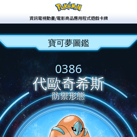
資訊
電視動畫/電影
商品
應用程式
遊戲
卡牌
寶可夢圖鑑
0386
代歐奇希斯
防禦形態