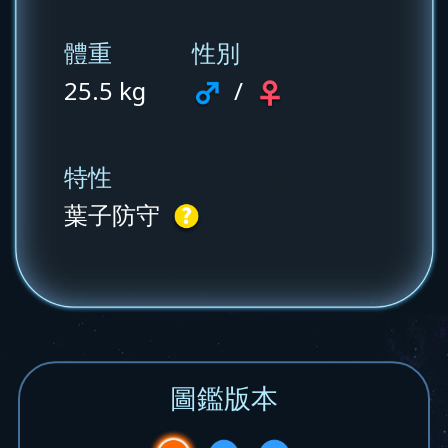
體重
性別
25.5 kg
/
特性
葉子防守
圖鑑版本