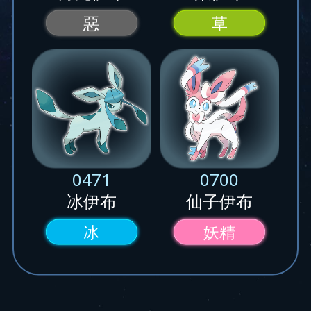
惡
草
0471
0700
冰伊布
仙子伊布
冰
妖精