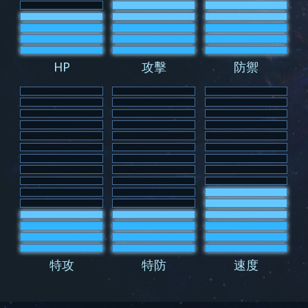
HP
攻擊
防禦
特攻
特防
速度