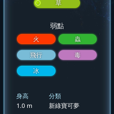
草
弱點
火
蟲
飛行
毒
冰
身高
分類
1.0 m
新綠寶可夢