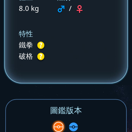
8.0 kg
/
特性
鐵拳
破格
圖鑑版本