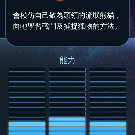
會模仿自己敬為頭領的流氓熊貓，
向牠學習戰鬥及捕捉獵物的方法。
能力