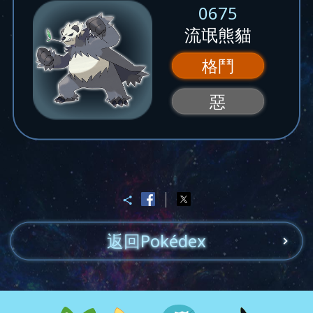
0675
流氓熊貓
格鬥
惡
返回Pokédex