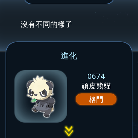
沒有不同的樣子
進化
0674
頑皮熊貓
格鬥