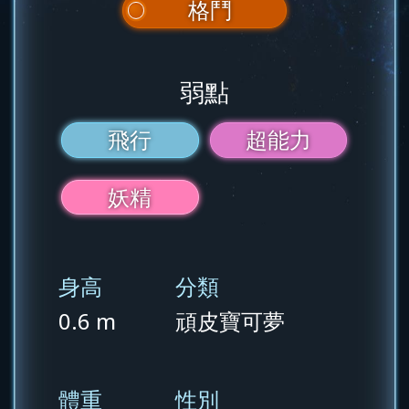
格鬥
弱點
飛行
超能力
妖精
身高
分類
0.6 m
頑皮寶可夢
體重
性別