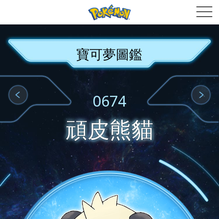
寶可夢圖鑑
0674
頑皮熊貓