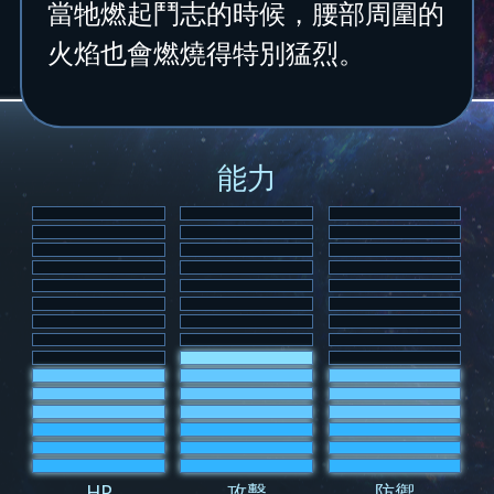
當牠燃起鬥志的時候，腰部周圍的
火焰也會燃燒得特別猛烈。
能力
HP
攻擊
防禦