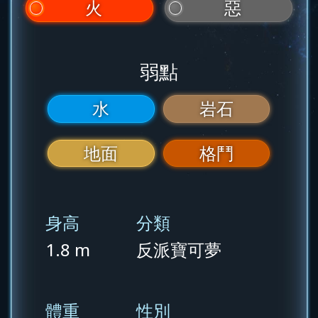
火
惡
弱點
水
岩石
地面
格鬥
身高
分類
1.8 m
反派寶可夢
體重
性別