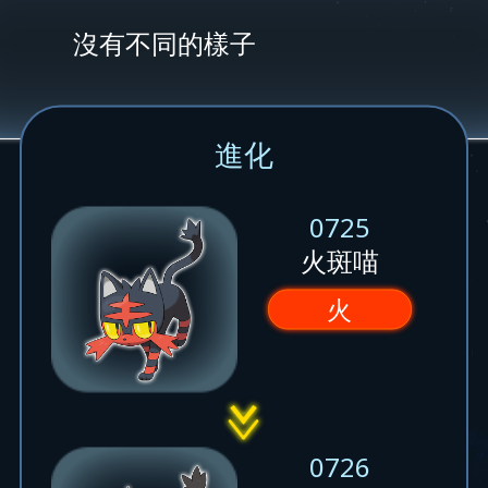
沒有不同的樣子
進化
0725
火斑喵
火
0726