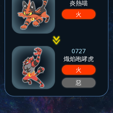
炎熱喵
火
0727
熾焰咆哮虎
火
惡