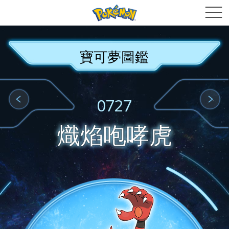
寶可夢圖鑑
0727
熾焰咆哮虎