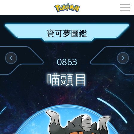
寶可夢圖鑑
0863
喵頭目