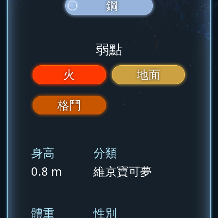
鋼
弱點
火
地面
格鬥
身高
分類
0.8 m
維京寶可夢
體重
性別