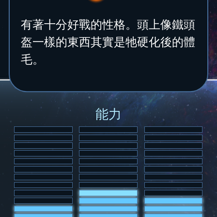
有著十分好戰的性格。頭上像鐵頭
盔一樣的東西其實是牠硬化後的體
毛。
能力