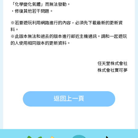
「化學變化氣體」而無法發動。
・修復其他若干問題。
※若要遊玩利用網路進行的內容，必須先下載最新的更新資
料。
※此版本無法和過去的版本進行鄰近主機通訊。請和一起遊玩
的人使用相同版本的更新資料。
任天堂株式會社
株式會社寶可夢
返回上一頁