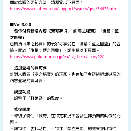
關於軟體的更新方法，請瀏覽以下頁面。
https://www.nintendo.tw/support/switch/qna/34636.html
■Ver.3.0.0
｜發佈付費新增內容《寶可夢 朱／紫 零之秘寶》「後篇：藍
之圓盤」
已購買《零之秘寶》的玩家可享受在「後篇：藍之圓盤」的冒
險。關於「後篇：藍之圓盤」，請瀏覽以下頁面。
https://www.pokemon.co.jp/ex/sv_dlc/tc/story02/
｜追加登場的寶可夢
針對未購買《零之秘寶》的玩家，也追加了會透過通訊遊玩的
內容登場的寶可夢。
｜調整功能
・調整了「打鬼祭」的難度。
｜修復問題
・修復了特性「款待」在特定狀況下會發生非預期的動作的問
題。
・讓特性「古代活性」、特性「夸克充能」的效果會因特性