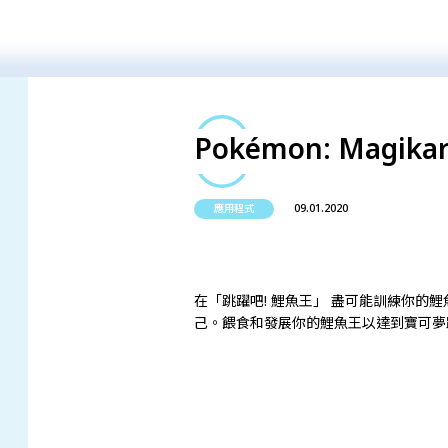
Pokémon: Magika
09.01.2020
應用程式
在「跳躍吧! 鯉魚王」 盡可能訓練你的鯉魚王
己。餵食和發展你的鯉魚王以達到寶可夢