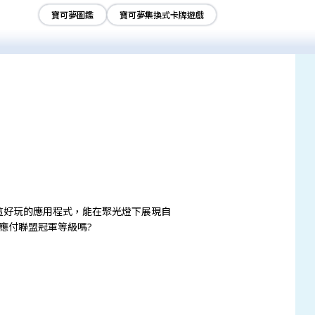
寶可夢圖鑑
寶可夢集換式卡牌遊戲
上，透過這好玩的應用程式，能在聚光燈下展現自
應付聯盟冠軍等級嗎?